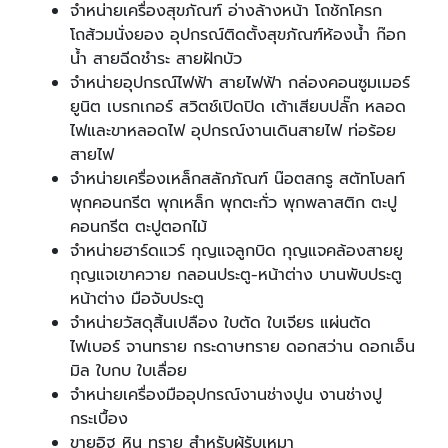
จำหน่ายเครื่องสุขภัณฑ์ อ่างล้างหน้า โถชักโครก
โถส้วมนั่งยอง อุปกรณ์ติดตั้งสุขภัณฑ์ห้องน้ำ ก๊อก
น้ำ สายฉีดชำระ สายฝักบัว
จำหน่ายอุปกรณ์ไฟฟ้า สายไฟฟ้า กล่องคอนซูมเมอร์
ยูนิต เบรกเกอร์ สวิตช์เปิดปิด เต้าเสียบปลั๊ก หลอด
ไฟและขาหลอดไฟ อุปกรณ์งานเดินสายไฟ ท่อร้อย
สายไฟ
จำหน่ายเครื่องเหล็กสลักภัณฑ์ น๊อตสกรู สตัทโบลท์
พุกคอนกรีต พุกเหล็ก พุกตะกั่ว พุกพลาสติก ตะปู
คอนกรีต ตะปูตอกไม้
จำหน่ายฮาร์ดแวร์ กุญแจลูกบิด กุญแจคล้องสายยู
กุญแจเขาควาย กลอนประตู-หน้าต่าง บานพับประตู
หน้าต่าง มือจับประตู
จำหน่ายวัสดุสิ้นเปลือง ใบตัด ใบเจียร แผ่นตัด
ไฟเบอร์ จานทราย กระดาษทราย ดอกสว่าน ดอกเอ็น
มิล ใบกบ ใบเลื่อย
จำหน่ายเครื่องมืออุปกรณ์งานช่างปูน งานช่างปู
กระเบื้อง
ขายอิฐ หิน ทราย สำหรับผู้รับเหมา