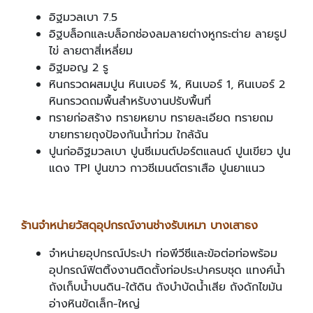
อิฐมวลเบา 7.5
อิฐบล็อกและบล็อกช่องลมลายต่างหูกระต่าย ลายรูป
ไข่ ลายตาสี่เหลี่ยม
อิฐมอญ 2 รู
หินกรวดผสมปูน หินเบอร์ ¾, หินเบอร์ 1, หินเบอร์ 2
หินกรวดถมพื้นสำหรับงานปรับพื้นที่
ทรายก่อสร้าง ทรายหยาบ ทรายละเอียด ทรายถม
ขายทรายถุงป้องกันน้ำท่วม ใกล้ฉัน
ปูนก่ออิฐมวลเบา ปูนซีเมนต์ปอร์ตแลนด์ ปูนเขียว ปูน
แดง TPI ปูนขาว กาวซีเมนต์ตราเสือ ปูนยาแนว
ร้านจำหน่ายวัสดุอุปกรณ์งานช่างรับเหมา บางเสาธง
จำหน่ายอุปกรณ์ประปา ท่อพีวีซีและข้อต่อท่อพร้อม
อุปกรณ์ฟิตติ้งงานติดตั้งท่อประปาครบชุด แทงค์น้ำ
ถังเก็บน้ำบนดิน-ใต้ดิน ถังบำบัดน้ำเสีย ถังดักไขมัน
อ่างหินขัดเล็ก-ใหญ่